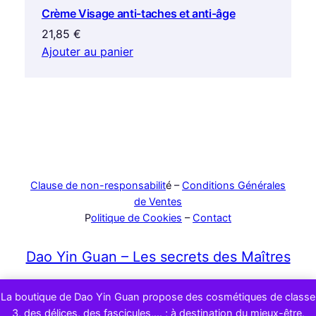
Crème Visage anti-taches et anti-âge
21,85
€
Ajouter au panier
Clause de non-responsabilit
é –
Conditions Générales
de Ventes
P
olitique de Cookies
–
Contact
Dao Yin Guan – Les secrets des Maîtres
310 rue de Pechméja 46100 Lissac et Mouret – RCS :
La boutique de Dao Yin Guan propose des cosmétiques de classe
322 540 360 Cahors
3, des délices, des fascicules,... ; à destination du mieux-être,