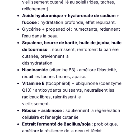
a
vieillissement cutané lié au soleil (rides, taches,
l
relâchement).
i
Acide hyaluronique + hyaluronate de sodium +
g
fucose
: hydratation profonde, effet repulpant.
h
Glycérine + propanediol : humectants, retiennent
t
l’eau dans la peau.
F
Squalène, beurre de karité, huile de jojoba, huile
l
de tourneso
l : nourrissent, renforcent la barrière
u
cutanée, préviennent la
i
déshydratation.
d
Niacinamide
(vitamine B3) : améliore l’élasticité,
e
réduit les taches brunes, apaise.
S
Vitamine E
(tocophérol) + ubiquinone (coenzyme
P
Q10) : antioxydants puissants, neutralisent les
F
radicaux libres, ralentissent le
5
vieillissement.
0
Ribose + arabinose
: soutiennent la régénération
+
cellulaire et l’énergie cutanée.
Extrait fermenté de Bacillus/soja
: probiotique,
améliore la résilience de la peau et l’éclat