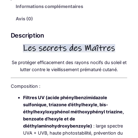
t
Informations complémentaires
é
d
Avis (0)
e
C
Description
r
è
m
e
Se protéger efficacement des rayons nocifs du soleil et
V
lutter contre le vieillissement prématuré cutané.
i
s
Composition :
a
g
Filtres UV (acide phénylbenzimidazole
e
sulfonique, triazone d’éthylhexyle, bis-
D
éthylhexyloxyphénol méthoxyphényl triazine,
e
benzoate d’hexyle et de
r
diéthylaminohydroxybenzoyle)
: large spectre
m
UVA + UVB, haute photostabilité, prévention du