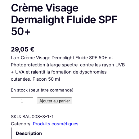
Crème Visage
Dermalight Fluide SPF
50+
29,05
€
La « Crème Visage Dermalight Fluide SPF 50+ » :
Photoprotection à large spectre contre les rayon UVB
+ UVA et ralentit la formation de dyschromies
cutanées. Flacon 50 ml
En stock (peut être commandé)
q
Ajouter au panier
u
a
SKU:
BAU008-3-1-1
n
Category:
Produits cosmétiques
t
Description
i