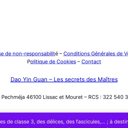
se de non-responsabilit
é –
Conditions Générales de V
P
olitique de Cookies
–
Contact
Dao Yin Guan – Les secrets des Maîtres
e Pechméja 46100 Lissac et Mouret – RCS : 322 540 
e classe 3, des délices, des fascicules,... ; à desti