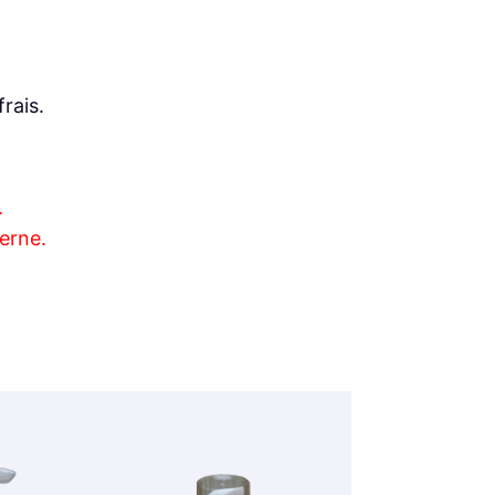
rais.
.
erne.