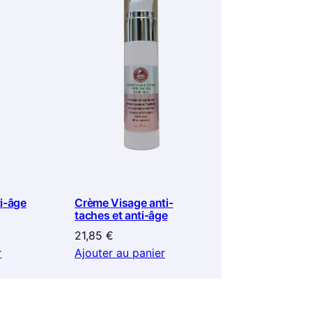
i-âge
Crème Visage anti-
taches et anti-âge
21,85
€
r
Ajouter au panier