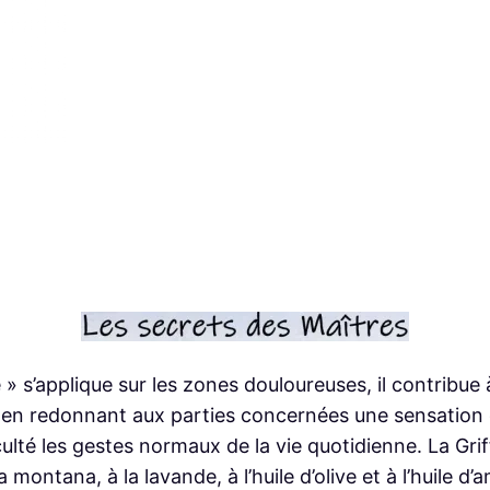
e
l
G
r
i
f
f
e
d
u
D
i
a
 » s’applique sur les zones douloureuses, il contribue à
b
, en redonnant aux parties concernées une sensation 
l
culté les gestes normaux de la vie quotidienne. La Gri
e
a montana, à la lavande, à l’huile d’olive et à l’huile 