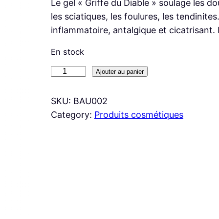
Le gel « Griffe du Diable » soulage les do
les sciatiques, les foulures, les tendinites
inflammatoire, antalgique et cicatrisant. 
En stock
q
Ajouter au panier
u
a
SKU:
BAU002
n
Category:
Produits cosmétiques
t
i
t
é
d
e
G