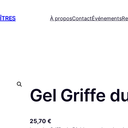
ÎTRES
À propos
Contact
Événements
Re
Gel Griffe d
25,70
€