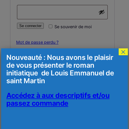
Se connecter
Se souvenir de moi
Mot de passe perdu ?
×
Nouveauté : Nous avons le plaisir
de vous présenter le roman
S’inscrire
initiatique de Louis Emmanuel de
saint Martin
Obligatoire
Adresse e-mail
*
Accédez à aux descriptifs et/ou
passez commande
Un lien permettant de définir un nouveau mot