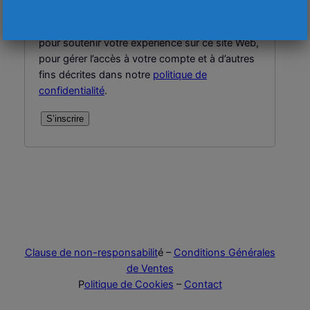
de passe sera envoyé à votre adresse e-mail.
Vos données personnelles seront utilisées
pour soutenir votre expérience sur ce site Web,
pour gérer l’accès à votre compte et à d’autres
fins décrites dans notre
politique de
confidentialité
.
S’inscrire
Clause de non-responsabilit
é –
Conditions Générales
de Ventes
P
olitique de Cookies
–
Contact